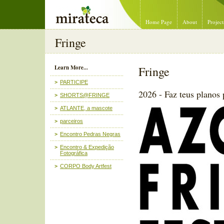
Mirateca Artist Management
Home Page
About
Project
Fringe
Learn More...
Fringe
PARTICIPE
2026 - Faz teus planos 
SHORTS@FRINGE
ATLANTE, a mascote
parceiros
Encontro Pedras Negras
Encontro & Expedição
Fotográfica
CORPO Body Artfest